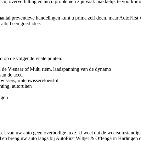
ccu, oververhitting en airco problemen zijn vaak makkelijk te voorkom
ntal preventieve handelingen kunt u prima zelf doen, maar AutoFirst W
altijd een goed idee.
o op de volgende vitale punten:
an de V-snaar of Multi riem, laadspanning van de dynamo
 van de accu
wissers, ruitenwisservloeistof
hting, autoruiten
ngen
!
eck van uw auto geen overbodige luxe. U weet dat de weersomstandig
 en breng uw auto langs bij AutoFirst Wiltjer & Offenga in Harlingen