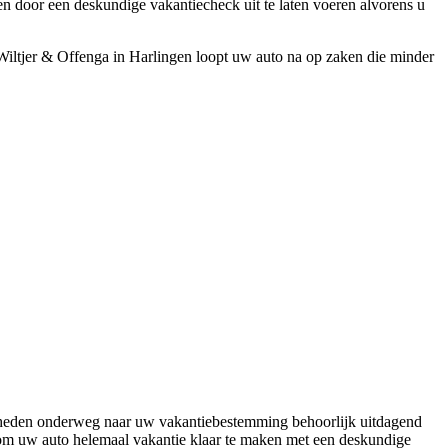
en door een deskundige vakantiecheck uit te laten voeren alvorens u
iltjer & Offenga in Harlingen loopt uw auto na op zaken die minder
heden onderweg naar uw vakantiebestemming behoorlijk uitdagend
 om uw auto helemaal vakantie klaar te maken met een deskundige