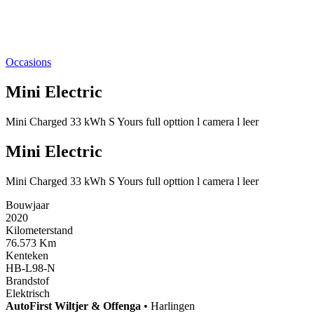
Occasions
Mini Electric
Mini Charged 33 kWh S Yours full opttion l camera l leer
Mini Electric
Mini Charged 33 kWh S Yours full opttion l camera l leer
Bouwjaar
2020
Kilometerstand
76.573 Km
Kenteken
HB-L98-N
Brandstof
Elektrisch
AutoFirst
Wiltjer & Offenga
•
Harlingen