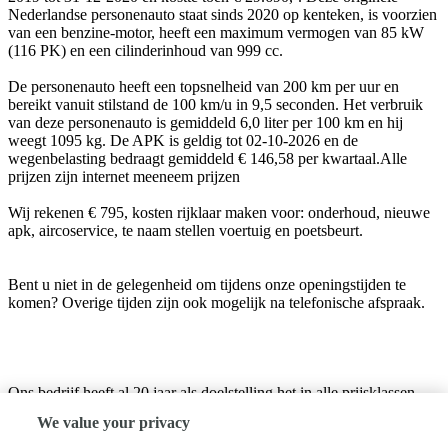
Nederlandse personenauto staat sinds 2020 op kenteken, is voorzien
van een benzine-motor, heeft een maximum vermogen van 85 kW
(116 PK) en een cilinderinhoud van 999 cc.
De personenauto heeft een topsnelheid van 200 km per uur en
bereikt vanuit stilstand de 100 km/u in 9,5 seconden. Het verbruik
van deze personenauto is gemiddeld 6,0 liter per 100 km en hij
weegt 1095 kg. De APK is geldig tot 02-10-2026 en de
wegenbelasting bedraagt gemiddeld € 146,58 per kwartaal.Alle
prijzen zijn internet meeneem prijzen
Wij rekenen € 795, kosten rijklaar maken voor: onderhoud, nieuwe
apk, aircoservice, te naam stellen voertuig en poetsbeurt.
Bent u niet in de gelegenheid om tijdens onze openingstijden te
komen? Overige tijden zijn ook mogelijk na telefonische afspraak.
Ons bedrijf heeft al 20 jaar als doelstelling het in alle prijsklassen
aanbieden van gebruikte automobielen in nette staat tegen de
We value your privacy
scherpste prijs.
Met ons assortiment bieden wij particulieren een keuze in kwaliteits-