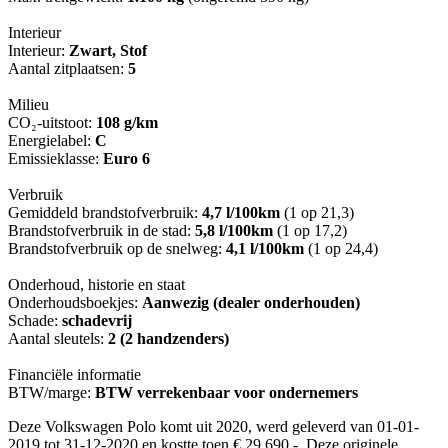
Interieur
Interieur:
Zwart, Stof
Aantal zitplaatsen:
5
Milieu
CO₂-uitstoot:
108 g/km
Energielabel:
C
Emissieklasse:
Euro 6
Verbruik
Gemiddeld brandstofverbruik:
4,7 l/100km
(1 op 21,3)
Brandstofverbruik in de stad:
5,8 l/100km
(1 op 17,2)
Brandstofverbruik op de snelweg:
4,1 l/100km
(1 op 24,4)
Onderhoud, historie en staat
Onderhoudsboekjes:
Aanwezig (dealer onderhouden)
Schade:
schadevrij
Aantal sleutels:
2 (2 handzenders)
Financiële informatie
BTW/marge:
BTW verrekenbaar voor ondernemers
Deze Volkswagen Polo komt uit 2020, werd geleverd van 01-01-
2019 tot 31-12-2020 en kostte toen € 29.690,-. Deze originele