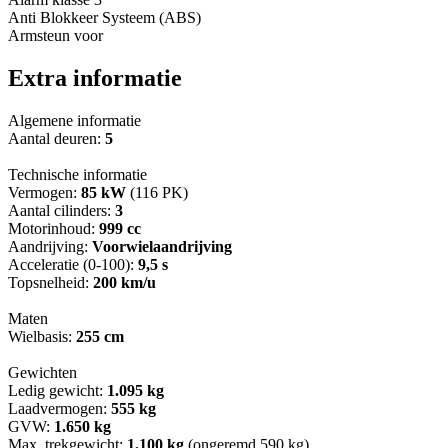
Anti Blokkeer Systeem (ABS)
Armsteun voor
Extra informatie
Algemene informatie
Aantal deuren:
5
Technische informatie
Vermogen:
85 kW
(116 PK)
Aantal cilinders:
3
Motorinhoud:
999 cc
Aandrijving:
Voorwielaandrijving
Acceleratie (0-100):
9,5 s
Topsnelheid:
200 km/u
Maten
Wielbasis:
255 cm
Gewichten
Ledig gewicht:
1.095 kg
Laadvermogen:
555 kg
GVW:
1.650 kg
Max. trekgewicht:
1.100 kg
(ongeremd 590 kg)