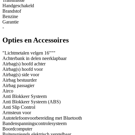
Transmissie
Handgeschakeld
Brandstof
Benzine
Garantie
-
Opties en Accessoires
"Lichtmetalen velgen 16"""
Achterbank in delen neerklapbaar
Airbag(s) hoofd achter
Airbag(s) hoofd voor
Airbag(s) side voor
Airbag bestuurder
Airbag passagier
Airco
Anti Blokkeer Systeem
Anti Blokkeer Systeem (ABS)
Anti Slip Control
Armsteun voor
Autotelefoonvoorbereiding met Bluetooth
Bandenspanningscontrolesysteem
Boordcomputer
Buitenspiegels elektrisch verstelbaar