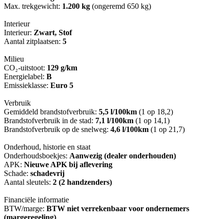
Max. trekgewicht:
1.200 kg
(ongeremd 650 kg)
Interieur
Interieur:
Zwart, Stof
Aantal zitplaatsen:
5
Milieu
CO₂-uitstoot:
129 g/km
Energielabel:
B
Emissieklasse:
Euro 5
Verbruik
Gemiddeld brandstofverbruik:
5,5 l/100km
(1 op 18,2)
Brandstofverbruik in de stad:
7,1 l/100km
(1 op 14,1)
Brandstofverbruik op de snelweg:
4,6 l/100km
(1 op 21,7)
Onderhoud, historie en staat
Onderhoudsboekjes:
Aanwezig (dealer onderhouden)
APK:
Nieuwe APK bij aflevering
Schade:
schadevrij
Aantal sleutels:
2 (2 handzenders)
Financiële informatie
BTW/marge:
BTW niet verrekenbaar voor ondernemers
(margeregeling)