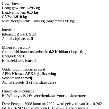
Gewichten
Ledig gewicht:
1.295 kg
Laadvermogen:
615 kg
GVW:
1.910 kg
Max. trekgewicht:
1.400 kg
(ongeremd 690 kg)
Interieur
Interieur:
Zwart, Stof
Aantal zitplaatsen:
5
Milieu en verbruik
Gemiddeld brandstofverbruik:
6,2 l/100km
(1 op 16,1)
Energielabel:
C
Emissieklasse:
Euro 6
Onderhoud, historie en staat
APK:
Nieuwe APK bij aflevering
Schade:
schadevrij
Aantal sleutels:
2 (2 handzenders)
Financiële informatie
BTW/marge:
BTW verrekenbaar voor ondernemers
Deze Peugeot 3008 komt uit 2022, werd geleverd van 01-10-2021
tot 31-10-2023 en kostte toen € 37.949,-. Deze originele