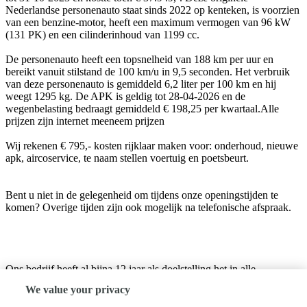
Nederlandse personenauto staat sinds 2022 op kenteken, is voorzien
van een benzine-motor, heeft een maximum vermogen van 96 kW
(131 PK) en een cilinderinhoud van 1199 cc.
De personenauto heeft een topsnelheid van 188 km per uur en
bereikt vanuit stilstand de 100 km/u in 9,5 seconden. Het verbruik
van deze personenauto is gemiddeld 6,2 liter per 100 km en hij
weegt 1295 kg. De APK is geldig tot 28-04-2026 en de
wegenbelasting bedraagt gemiddeld € 198,25 per kwartaal.Alle
prijzen zijn internet meeneem prijzen
Wij rekenen € 795,- kosten rijklaar maken voor: onderhoud, nieuwe
apk, aircoservice, te naam stellen voertuig en poetsbeurt.
Bent u niet in de gelegenheid om tijdens onze openingstijden te
komen? Overige tijden zijn ook mogelijk na telefonische afspraak.
Ons bedrijf heeft al bijna 12 jaar als doelstelling het in alle
prijsklassen aanbieden van gebruikte automobielen in nette staat
We value your privacy
tegen de scherpste prijs.
Met ons assortiment bieden wij particulieren een keuze in kwaliteits-