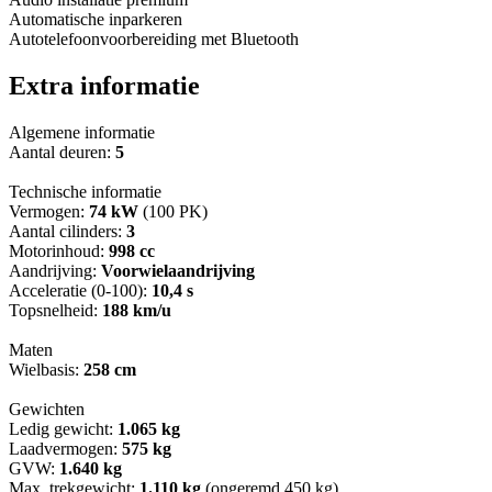
Automatische inparkeren
Autotelefoonvoorbereiding met Bluetooth
Extra informatie
Algemene informatie
Aantal deuren:
5
Technische informatie
Vermogen:
74 kW
(100 PK)
Aantal cilinders:
3
Motorinhoud:
998 cc
Aandrijving:
Voorwielaandrijving
Acceleratie (0-100):
10,4 s
Topsnelheid:
188 km/u
Maten
Wielbasis:
258 cm
Gewichten
Ledig gewicht:
1.065 kg
Laadvermogen:
575 kg
GVW:
1.640 kg
Max. trekgewicht:
1.110 kg
(ongeremd 450 kg)