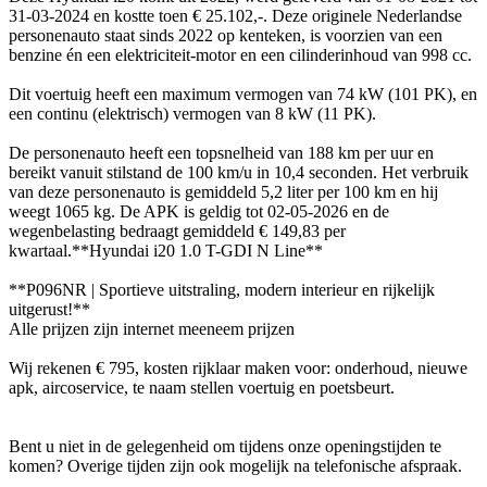
31-03-2024 en kostte toen € 25.102,-. Deze originele Nederlandse
personenauto staat sinds 2022 op kenteken, is voorzien van een
benzine én een elektriciteit-motor en een cilinderinhoud van 998 cc.
Dit voertuig heeft een maximum vermogen van 74 kW (101 PK), en
een continu (elektrisch) vermogen van 8 kW (11 PK).
De personenauto heeft een topsnelheid van 188 km per uur en
bereikt vanuit stilstand de 100 km/u in 10,4 seconden. Het verbruik
van deze personenauto is gemiddeld 5,2 liter per 100 km en hij
weegt 1065 kg. De APK is geldig tot 02-05-2026 en de
wegenbelasting bedraagt gemiddeld € 149,83 per
kwartaal.**Hyundai i20 1.0 T-GDI N Line**
**P096NR | Sportieve uitstraling, modern interieur en rijkelijk
uitgerust!**
Alle prijzen zijn internet meeneem prijzen
Wij rekenen € 795, kosten rijklaar maken voor: onderhoud, nieuwe
apk, aircoservice, te naam stellen voertuig en poetsbeurt.
Bent u niet in de gelegenheid om tijdens onze openingstijden te
komen? Overige tijden zijn ook mogelijk na telefonische afspraak.