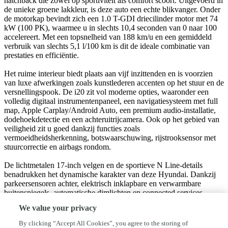
hatchback die zowel op sportiviteit als comfort scoort. Uitgevoerd in
de unieke groene lakkleur, is deze auto een echte blikvanger. Onder
de motorkap bevindt zich een 1.0 T-GDI driecilinder motor met 74
kW (100 PK), waarmee u in slechts 10,4 seconden van 0 naar 100
accelereert. Met een topsnelheid van 188 km/u en een gemiddeld
verbruik van slechts 5,1 l/100 km is dit de ideale combinatie van
prestaties en efficiëntie.
Het ruime interieur biedt plaats aan vijf inzittenden en is voorzien
van luxe afwerkingen zoals kunstlederen accenten op het stuur en de
versnellingspook. De i20 zit vol moderne opties, waaronder een
volledig digitaal instrumentenpaneel, een navigatiesysteem met full
map, Apple Carplay/Android Auto, een premium audio-installatie,
dodehoekdetectie en een achteruitrijcamera. Ook op het gebied van
veiligheid zit u goed dankzij functies zoals
vermoeidheidsherkenning, botswaarschuwing, rijstrooksensor met
stuurcorrectie en airbags rondom.
De lichtmetalen 17-inch velgen en de sportieve N Line-details
benadrukken het dynamische karakter van deze Hyundai. Dankzij
parkeersensoren achter, elektrisch inklapbare en verwarmbare
buitenspiegels, automatische dimlichten en connected services,
geniet u van eenvoudig en zorgeloos rijden.
We value your privacy
Deze praktisch nieuwe Hyundai i20, met APK geldig tot mei 2026,
By clicking “Accept All Cookies”, you agree to the storing of