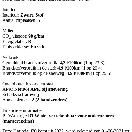
Interieur
Interieur:
Zwart, Stof
Aantal zitplaatsen:
5
Milieu
CO₂-uitstoot:
98 g/km
Energielabel:
B
Emissieklasse:
Euro 6
Verbruik
Gemiddeld brandstofverbruik:
4,3 l/100km
(1 op 23,3)
Brandstofverbruik in de stad:
4,9 l/100km
(1 op 20,4)
Brandstofverbruik op de snelweg:
3,9 l/100km
(1 op 25,6)
Onderhoud, historie en staat
APK:
Nieuwe APK bij aflevering
Schade:
schadevrij
Aantal sleutels:
2 (2 handzenders)
Financiële informatie
BTW/marge:
BTW niet verrekenbaar voor ondernemers
(margeregeling)
Deze Hyundai i20 komt uit 2022, werd geleverd van 01-08-2021 tot