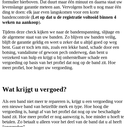
formulier hierboven. Dat duurt maar één minuut en daarna staat uw
levenslange garantie meteen aan. Vervolgens hoeft u nog maar één
ding te doen: elk jaar even langskomen voor een korte
bandencontrole (
Let op dat u de registratie voltooid binnen 4
weken na aankoop
).
Tijdens deze check kijken we naar de bandenspanning, slijtage en
de algemene staat van uw banden. Zo blijven uw banden veilig,
blijft de garantie geldig en weet u zeker dat u altijd goed op weg
bent. Gaat er toch iets mis, zoals een lekke band, schade door een
botsing, vandalisme of gewoon pech onderweg, dan bent u
verzekerd van hulp en krijgt u bij onherstelbare schade een
vergoeding op basis van het profiel dat nog op de band zit. Hoe
meer profiel, hoe hoger uw vergoeding.
Wat krijgt u vergoed?
Als een band niet meer te repareren is, krijgt u een vergoeding voor
een nieuwe band van hetzelfde merk en type. Hoe hoog die
vergoeding is, hangt af van het profiel dat nog op uw beschadigde
band zit. Hoe meer profiel er nog aanwezig is, hoe minder u hoeft te
betalen. Zo betaalt u alleen voor het deel van de band dat u al heeft
“opgereden”.